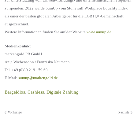
zur Unterstützung von Umwelt-, Bildungs- und unternehmerischen Projekten
zu spenden. 2022 wurde SumUp vom Stonewall Workplace Equality Index
als einer der besten globalen Arbeitgeber für die LGBTQ+-Gemeinschaft
ausgezeichnet.
Weitere Informationen finden Sie auf der Website
www.sumup.de
.
Medienkontakt
markengold PR GmbH
Anja Wiebensohn / Franziska Naumann
Tel. +49 (0)30 219 159 60
E-Mail:
sumup@markengold.de
Bargeldlos
,
Cashless
,
Digitale Zahlung
Vorherige
Nächste