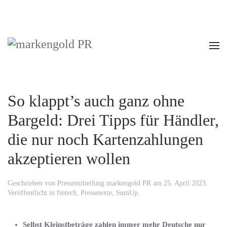
So klappt’s auch ganz ohne
Bargeld: Drei Tipps für Händler,
die nur noch Kartenzahlungen
akzeptieren wollen
Geschrieben von
Pressemitteilung markengold PR
am
25. April 2023
.
Veröffentlicht in
fintech
,
Pressetexte
,
SumUp
.
Selbst Kleinstbeträge zahlen immer mehr Deutsche nur